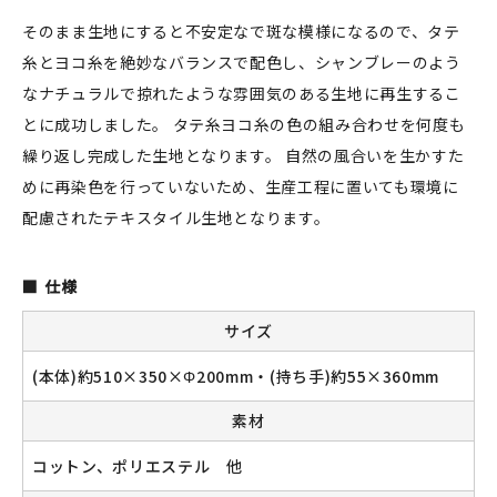
そのまま生地にすると不安定なで斑な模様になるので、タテ
糸とヨコ糸を絶妙なバランスで配色し、シャンブレーのよう
なナチュラルで掠れたような雰囲気のある生地に再生するこ
新規会員登録
とに成功しました。 タテ糸ヨコ糸の色の組み合わせを何度も
ログイン
繰り返し完成した生地となります。 自然の風合いを生かすた
めに再染色を行っていないため、生産工程に置いても環境に
マイアカウント
配慮されたテキスタイル生地となります。
カートを見る
仕様
お買い物ガイド
サイズ
よくある質問
(本体)約510×350×Φ200mm・(持ち手)約55×360mm
お問い合わせ
素材
コットン、ポリエステル 他