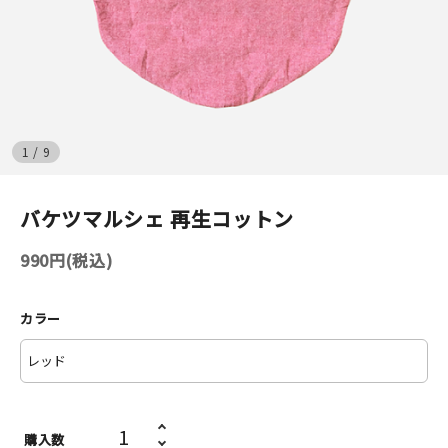
イベント
印刷見本
シルクスクリーン
1
/
9
無地素材
バケツマルシェ 再生コットン
紙
990円(税込)
はんこ
カラー
雑貨
本
文房具
購入数