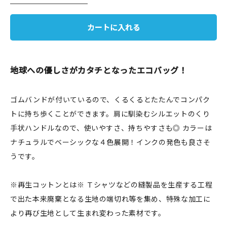
JAMグッズ
カートに入れる
台湾グッズ
在庫限り
地球への優しさがカタチとなったエコバッグ！
ゴムバンドが付いているので、くるくるとたたんでコンパク
トに持ち歩くことができます。肩に馴染むシルエットのくり
おすすめ特集
手状ハンドルなので、使いやすさ、持ちやすさも◎ カラーは
読みもの
ナチュラルでベーシックな４色展開！インクの発色も良さそ
うです。
イベント・ワークショップ
※再生コットンとは※ Ｔシャツなどの縫製品を生産する工程
ギャラリー
で出た本来廃棄となる生地の端切れ等を集め、特殊な加工に
おしらせ
より再び生地として生まれ変わった素材です。