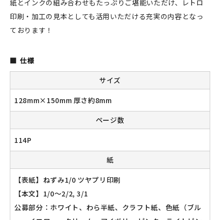
紙とインクの組み合わせもたっぷりご堪能いただけ、レトロ
印刷・加工の見本としても活用いただける充実の内容となっ
ております！
新規会員登録
仕様
ログイン
サイズ
マイアカウント
128mm×150mm 厚さ約8mm
カートを見る
ページ数
お買い物ガイド
114P
よくある質問
紙
【表紙】ねずみ1/0 ツヤプリ印刷
お問い合わせ
【本文】1/0～2/2, 3/1
公募部分：ホワイト、わら半紙、クラフト紙、色紙（ブル