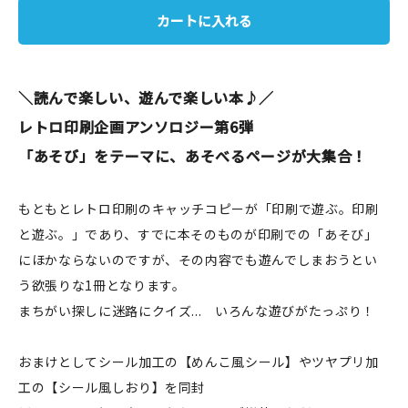
カートに入れる
JAMグッズ
台湾グッズ
＼読んで楽しい、遊んで楽しい本♪／
在庫限り
レトロ印刷企画アンソロジー第6弾
「あそび」をテーマに、あそべるページが大集合！
もともとレトロ印刷のキャッチコピーが「印刷で遊ぶ。印刷
おすすめ特集
と遊ぶ。」であり、すでに本そのものが印刷での「あそび」
読みもの
にほかならないのですが、その内容でも遊んでしまおうとい
う欲張りな1冊となります。
イベント・ワークショップ
まちがい探しに迷路にクイズ... いろんな遊びがたっぷり！
ギャラリー
おまけとしてシール加工の【めんこ風シール】やツヤプリ加
おしらせ
工の【シール風しおり】を同封