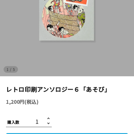
イベント
印刷見本
シルクスクリーン
無地素材
1
/
5
紙
はんこ
レトロ印刷アンソロジー６「あそび」
雑貨
1,200円(税込)
本
購入数
文房具