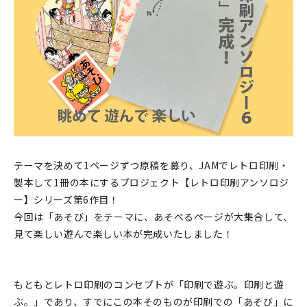
印刷見本
シルクスクリーン
無地素材
紙
本
テーマを決めて1ページずつ原稿を募り、JAMでレトロ印刷・
文房具
製本して1冊の本にするプロジェクト【レトロ印刷アンソロジ
ー】シリーズ第6作目！
雑貨
今回は「あそび」をテーマに、あそべるページが大集合して、
見て楽しい遊んで楽しい本が完成いたしました！
はんこ
JAMグッズ
もともとレトロ印刷のコンセプトが「印刷で遊ぶ。印刷と遊
台湾グッズ
ぶ。」であり、すでにこの本そのものが印刷での「あそび」に