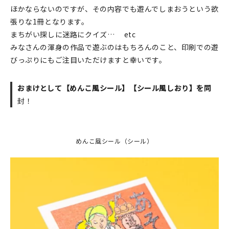
ほかならないのですが、その内容でも遊んでしまおうという欲
在庫限り
張りな1冊となります。
まちがい探しに迷路にクイズ… etc
みなさんの渾身の作品で遊ぶのはもちろんのこと、印刷での遊
びっぷりにもご注目いただけますと幸いです。
おすすめ特集
おまけとして【めんこ風シール】【シール風しおり】を同
読みもの
封！
イベント・ワークショップ
めんこ風シール（シール）
ギャラリー
おしらせ