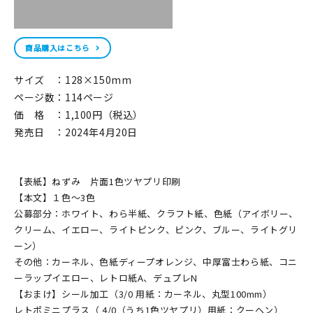
商品購入はこちら
サイズ ：128×150mm
ページ数：114ページ
価 格 ：1,100円（税込）
発売日 ：2024年4月20日
【表紙】ねずみ 片面1色ツヤプリ印刷
【本文】１色～3色
公募部分：ホワイト、わら半紙、クラフト紙、色紙（アイボリー、
クリーム、イエロー、ライトピンク、ピンク、ブルー、ライトグリ
ーン）
その他：カーネル、色紙ディープオレンジ、中厚富士わら紙、コニ
ーラップイエロー、レトロ紙A、デュプレN
【おまけ】シール加工（3/0 用紙：カーネル、丸型100mm）
レトポミニプラス（ 4/0（うち1色ツヤプリ）用紙：クーヘン）