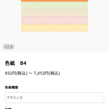
イベント
印刷見本
シルクスクリーン
無地素材
1
/
2
紙
色紙 B4
はんこ
952円(税込) 〜 7,852円(税込)
雑貨
色紙種類
本
文房具