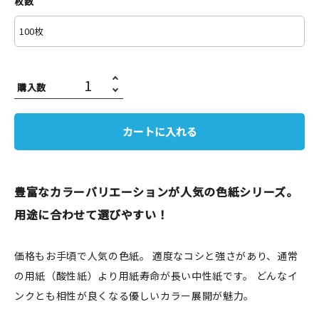
枚数
JAMグッズ
台湾グッズ
在庫限り
購入数
カートに入れる
おすすめ特集
豊富なカラーバリエーションが人気の色紙シリーズ。
読みもの
用途に合わせて選びやすい！
イベント・ワークショップ
価格もお手頃で人気の色紙。 適度なコシと強さがあり、通常
ギャラリー
の用紙（酸性紙）より用紙寿命が長い中性紙です。 どんなイ
ンクとも相性が良くなる優しいカラー展開が魅力。
おしらせ