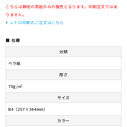
こちらは無地の用紙のみの販売となります。印刷注文ではあ
りません。
レトロ印刷のご注文はこちら
新規会員登録
ログイン
仕様
マイアカウント
分類
ペラ紙
カートを見る
厚さ
お買い物ガイド
70g/㎡
よくある質問
サイズ
お問い合わせ
B4（257×364mm）
カラー