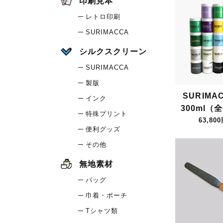
印刷見本
レトロ印刷
SURIMACCA
シルクスクリーン
SURIMACCA
製版
SURIMA
インク
300ml（
特殊プリント
63,80
便利グッズ
その他
無地素材
バッグ
巾着・ポーチ
Tシャツ類