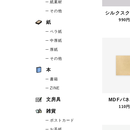
紙素材
その他
シルクスク
990円
紙
ペラ紙
中厚紙
厚紙
その他
本
書籍
ZINE
文房具
MDFパネ
110円
雑貨
ポストカード
お手紙