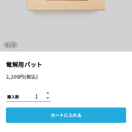
イベント
印刷見本
シルクスクリーン
1
/
2
無地素材
電解用パット
紙
2,200円(税込)
はんこ
購入数
雑貨
本
カートに入れる
文房具