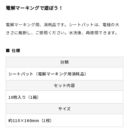
JAMグッズ
電解マーキングで遊ぼう！
台湾グッズ
電解マーキング用、消耗品です。シートパットは、電極の大
きさに裁断し、ご使用ください。水洗後、再使用できます。
在庫限り
仕様
分類
おすすめ特集
シートパット（電解マーキング用消耗品）
読みもの
セット内容
イベント・ワークショップ
10枚入り（1箱）
ギャラリー
サイズ
約110×160mm（1枚）
おしらせ