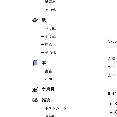
紙素材
その他
紙
ペラ紙
中厚紙
シ
厚紙
その他
お家
本
ット
書籍
ます
ZINE
文房具
セ
雑貨
ポストカード
お手紙