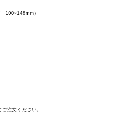
100×148mm）
）
てご注文ください。