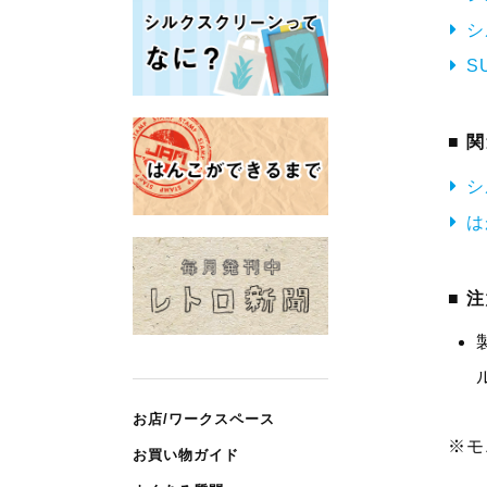
シ
S
関
シ
は
注
お店/ワークスペース
※モ
お買い物ガイド