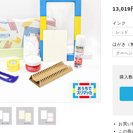
13,01
インク
はがき（
購入
お買い
この商