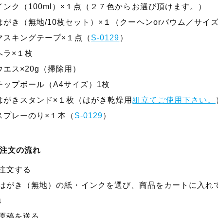
インク（100ml）×１点（２７色からお選び頂けます。）
はがき（無地/10枚セット）×１（クーヘンorバウム／サイズ 
マスキングテープ×１点（
S-0129
）
ヘラ×１枚
ウエス×20g（掃除用）
チップボール（A4サイズ）1枚
はがきスタンド×１枚（はがき乾燥用
組立てご使用下さい。
スプレーのり×１本（
S-0129
）
注文の流れ
注文する
はがき（無地）の紙・インクを選び、商品をカートに入れ
↓
原稿を送る