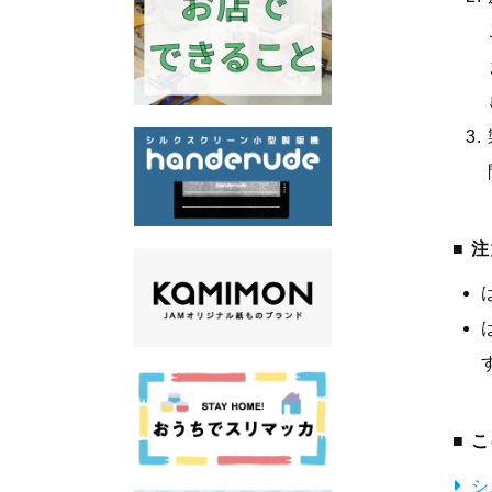
注
こ
シ