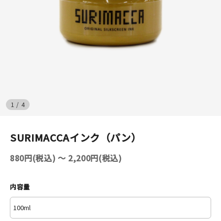
イベント
印刷見本
シルクスクリーン
無地素材
1
/
4
紙
SURIMACCAインク（パン）
はんこ
880円(税込) 〜 2,200円(税込)
雑貨
本
内容量
文房具