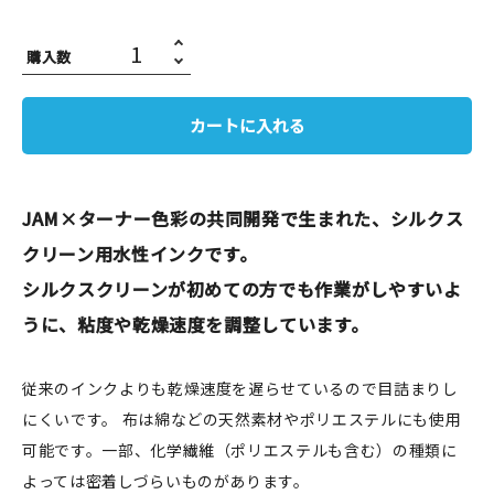
JAMグッズ
購入数
台湾グッズ
カートに入れる
在庫限り
JAM×ターナー色彩の共同開発で生まれた、シルクス
クリーン用水性インクです。
おすすめ特集
シルクスクリーンが初めての方でも作業がしやすいよ
読みもの
うに、粘度や乾燥速度を調整しています。
イベント・ワークショップ
従来のインクよりも乾燥速度を遅らせているので目詰まりし
ギャラリー
にくいです。 布は綿などの天然素材やポリエステルにも使用
可能です。一部、化学繊維（ポリエステルも含む）の種類に
おしらせ
よっては密着しづらいものがあります。