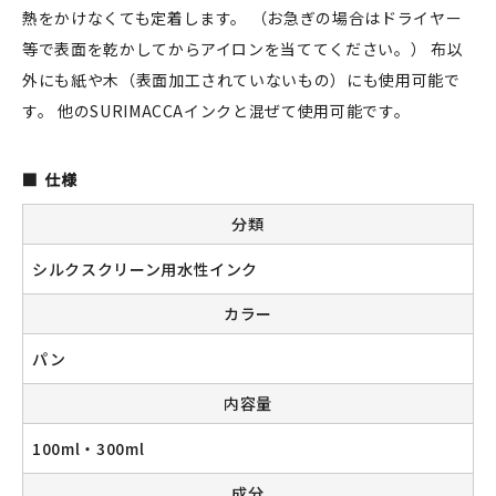
熱をかけなくても定着します。 （お急ぎの場合はドライヤー
等で表面を乾かしてからアイロンを当ててください。） 布以
外にも紙や木（表面加工されていないもの）にも使用可能で
新規会員登録
す。 他のSURIMACCAインクと混ぜて使用可能です。
ログイン
仕様
マイアカウント
分類
カートを見る
シルクスクリーン用水性インク
お買い物ガイド
カラー
よくある質問
パン
内容量
お問い合わせ
100ml・300ml
成分