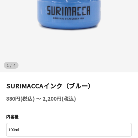
イベント
印刷見本
シルクスクリーン
無地素材
1
/
4
紙
SURIMACCAインク（ブルー）
はんこ
880円(税込) 〜 2,200円(税込)
雑貨
本
内容量
文房具