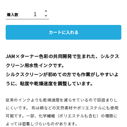
JAMグッズ
購入数
台湾グッズ
カートに入れる
在庫限り
JAM×ターナー色彩の共同開発で生まれた、シルクス
クリーン用水性インクです。
おすすめ特集
シルクスクリーンが初めての方でも作業がしやすいよ
読みもの
うに、粘度や乾燥速度を調整しています。
イベント・ワークショップ
従来のインクよりも乾燥速度を遅らせているので目詰まりし
ギャラリー
にくいです。 布は綿などの天然素材やポリエステルにも使用
可能です。一部、化学繊維（ポリエステルも含む）の種類に
おしらせ
よっては密着しづらいものがあります。