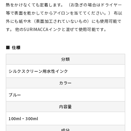
熱をかけなくても定着します。 （お急ぎの場合はドライヤー
等で表面を乾かしてからアイロンを当ててください。） 布以
外にも紙や木（表面加工されていないもの）にも使用可能で
新規会員登録
す。 他のSURIMACCAインクと混ぜて使用可能です。
ログイン
仕様
マイアカウント
分類
カートを見る
シルクスクリーン用水性インク
お買い物ガイド
カラー
よくある質問
ブルー
内容量
お問い合わせ
100ml・300ml
成分