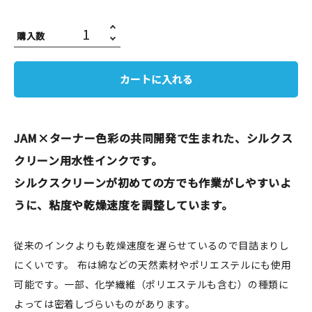
JAMグッズ
購入数
台湾グッズ
カートに入れる
在庫限り
JAM×ターナー色彩の共同開発で生まれた、シルクス
クリーン用水性インクです。
おすすめ特集
シルクスクリーンが初めての方でも作業がしやすいよ
読みもの
うに、粘度や乾燥速度を調整しています。
イベント・ワークショップ
従来のインクよりも乾燥速度を遅らせているので目詰まりし
ギャラリー
にくいです。 布は綿などの天然素材やポリエステルにも使用
可能です。一部、化学繊維（ポリエステルも含む）の種類に
おしらせ
よっては密着しづらいものがあります。