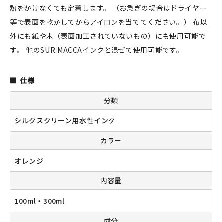
熱をかけなくても定着します。 （お急ぎの場合はドライヤー
等で表面を乾かしてからアイロンを当ててください。） 布以
外にも紙や木（表面加工されていないもの）にも使用可能で
新規会員登録
す。 他のSURIMACCAインクと混ぜて使用可能です。
ログイン
仕様
マイアカウント
分類
カートを見る
シルクスクリーン用水性インク
お買い物ガイド
カラー
よくある質問
オレンジ
内容量
お問い合わせ
100ml・300ml
成分