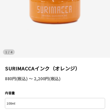
イベント
印刷見本
シルクスクリーン
無地素材
1
/
4
紙
SURIMACCAインク（オレンジ）
はんこ
880円(税込) 〜 2,200円(税込)
雑貨
本
内容量
文房具