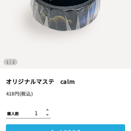
イベント
印刷見本
シルクスクリーン
無地素材
1
/
2
紙
オリジナルマステ calm
はんこ
418円(税込)
雑貨
本
購入数
文房具