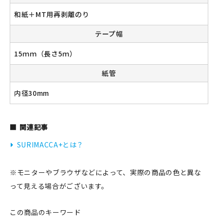
和紙＋MT用再剥離のり
テープ幅
新規会員登録
15ｍｍ（長さ5ｍ）
ログイン
紙管
マイアカウント
内径30mm
カートを見る
関連記事
お買い物ガイド
SURIMACCA+とは？
よくある質問
※モニターやブラウザなどによって、実際の商品の色と異な
お問い合わせ
って見える場合がございます。
この商品のキーワード