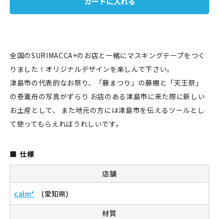
カートに入れる
JAMグッズ
台湾グッズ
全国のSURIMACCA+のお店と一緒にマスキングテープをつく
在庫限り
りました！オリジナルデザインを楽しんで下さい。
津島市の代表的なお祭り、「藤まつり」の藤棚と「天王祭」
の巻藁舟の写真がずらり お店のある津島市に来た際に新しい
お土産として、 また地元の方には津島市を伝えるツールとし
おすすめ特集
て使ってもらえればうれしいです。
読みもの
仕様
イベント・ワークショップ
店舗
ギャラリー
calm*
(愛知県)
おしらせ
材質