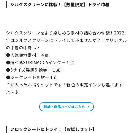
シルクスクリーンに挑戦！【数量限定】トライ巾着
在庫限り
シルクスクリーンをより楽しめる素材の詰め合わせ袋！2022
年はシルクスクリーンにトライしてみませんか？！オリジナル
おすすめ特集
の巾着の中身は…
●人気無地素材—４点
読みもの
●選べるSURIMACCAインク—１点
●Sサイズ製版引換券—１点
イベント・ワークショップ
●シークレット素材—１点
↑が入ったお得なセットです！新色の限定インクも選べます
ギャラリー
よ～♪
おしらせ
詳細・商品ページはこちら
フロックシートにトライ！【お試しセット】