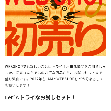
印刷見本
シルクスクリーン
無地素材
紙
本
文房具
WEBSHOPでも新しいことにトライ！出来る商品をご用意しま
した。初売りならではのお得な商品から、お試しセットまで
雑貨
盛り沢山です。2022年もJAMとWEBSHOPをどうぞよろしく
はんこ
お願いします！
Let’ｓトライなお試しセット！
JAMグッズ
台湾グッズ