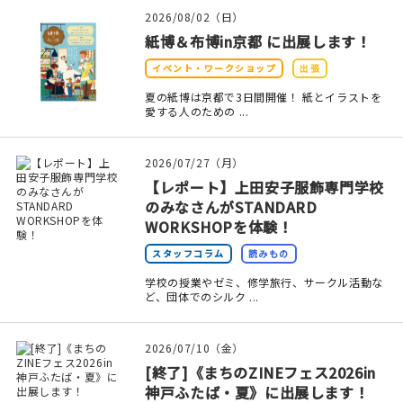
印刷見本
2026/08/02（日）
紙博＆布博in京都 に出展します！
シルクスクリーン
イベント・ワークショップ
出張
無地素材
夏の紙博は京都で3日間開催！ 紙とイラストを
愛する人のための ...
紙
2026/07/27（月）
本
【レポート】上田安子服飾専門学校
のみなさんがSTANDARD
文房具
WORKSHOPを体験！
スタッフコラム
読みもの
雑貨
学校の授業やゼミ、修学旅行、サークル活動な
ど、団体でのシルク ...
はんこ
2026/07/10（金）
JAMグッズ
[終了]《まちのZINEフェス2026​in
神戸ふたば・夏》に出展します！
台湾グッズ