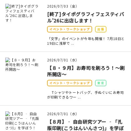
マイアカウント
2026/07/03（金）
[終了]タイポグラフィフェスティバ
カートを見る
ル’26に出店します！
お買い物ガイド
イベント・ワークショップ
出張
「文字」のイベントが今年も開催！ 7月18日と
よくある質問
19日に浅草で ...
お問い合わせ
2026/07/01（水）
【８・９月】お寿司を刷ろう！～刷
所開店～
イベント・ワークショップ
東京
Tシャツやトートバッグ、手ぬぐいにお寿司
が印刷できるワー ...
2026/07/01（水）
【８月】‐ 自由研究ツアー ‐「孔
版印刷(こうはんいんさつ)」を学ぼ