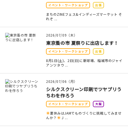
イベント・ワークショップ
出張
在庫限り
まちのZINEフェス&インディーズマーケット そ
れぞ ...
2026/07/09（木）
東京蚤の市 夏祭りに出店します！
おすすめ特集
イベント・ワークショップ
出張
読みもの
8月1日(土)、2日(日)に新球場、稲城市のジャイ
アンツタウ ...
イベント・ワークショップ
2026/07/06（月）
ギャラリー
シルクスクリーン印刷でツヤプリう
ちわを作ろう
おしらせ
イベント・ワークショップ
大阪
夏休みはJAMでものづくりに挑戦してみませ
んか？
J ...