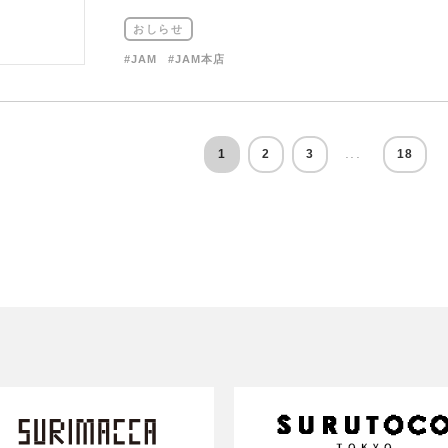
おしらせ
#JAM
#JAM本店
...
1
2
3
18