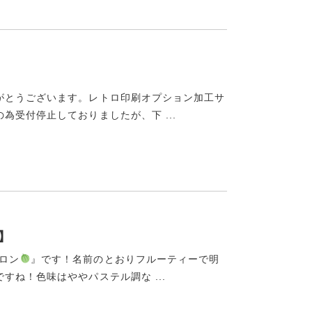
がとうございます。レトロ印刷オプション加工サ
受付停止しておりましたが、下 ...
】
メロン
』です！名前のとおりフルーティーで明
ね！色味はややパステル調な ...