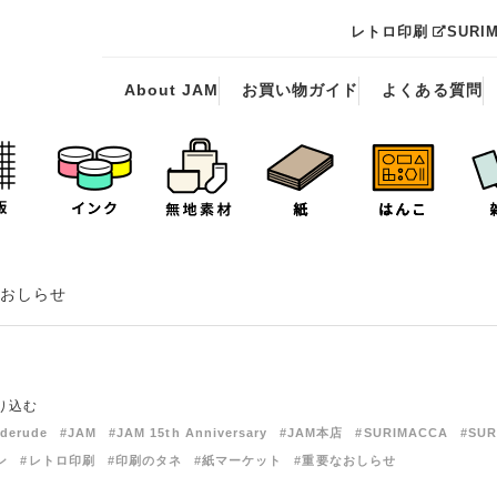
レトロ印刷
SURI
About JAM
お買い物ガイド
よくある質問
おしらせ
り込む
derude
#JAM
#JAM 15th Anniversary
#JAM本店
#SURIMACCA
#SUR
ン
#レトロ印刷
#印刷のタネ
#紙マーケット
#重要なおしらせ