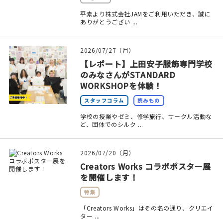
平素より株式会社JAMをご利用いただき、誠に
在庫限り
ありがとうござい ...
2026/07/27（月）
【レポート】上田安子服飾専門学校
のみなさんがSTANDARD
おすすめ特集
WORKSHOPを体験！
読みもの
スタッフコラム
読みもの
学校の授業やゼミ、修学旅行、サークル活動な
イベント・ワークショップ
ど、団体でのシルク ...
ギャラリー
2026/07/20（月）
Creators Works コラボポスター展
おしらせ
を開催します！
特集
「Creators Works」はその名の通り、クリエイ
ター ...