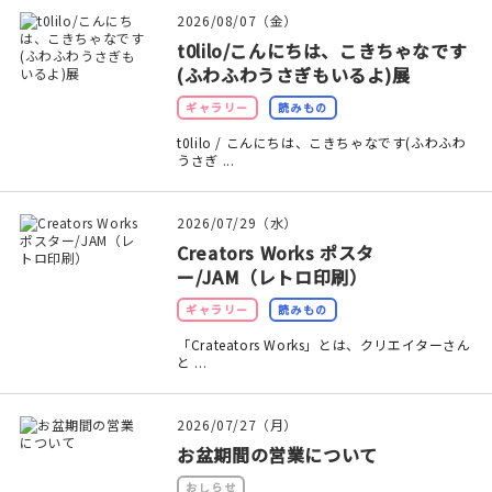
印刷見本
2026/08/07（金）
t0lilo/こんにちは、こきちゃなです
シルクスクリーン
(ふわふわうさぎもいるよ)展
ギャラリー
読みもの
無地素材
t0lilo / こんにちは、こきちゃなです(ふわふわ
うさぎ ...
紙
本
2026/07/29（水）
Creators Works ポスタ
文房具
ー/JAM（レトロ印刷）
ギャラリー
読みもの
雑貨
「Crateators Works」とは、クリエイターさん
と ...
はんこ
2026/07/27（月）
JAMグッズ
お盆期間の営業について
台湾グッズ
おしらせ