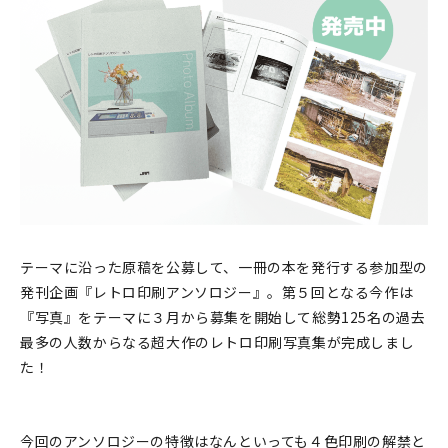
印刷見本
シルクスクリーン
無地素材
紙
本
文房具
テーマに沿った原稿を公募して、一冊の本を発行する参加型の
発刊企画『レトロ印刷アンソロジー』。第５回となる今作は
雑貨
『写真』をテーマに３月から募集を開始して総勢125名の過去
はんこ
最多の人数からなる超大作のレトロ印刷写真集が完成しまし
た！
JAMグッズ
台湾グッズ
今回のアンソロジーの特徴はなんといっても４色印刷の解禁と