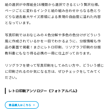
紙の選択が中厚紙全16種類から選択できるという贅沢仕様。
在庫限り
ページごとに変わるインクと紙の組み合わせからなる色とり
どりな過去最大サイズ原稿による表現の自由度に溢れた内容
となっています。
写真印刷ではおなじみの４色分解や多色の色分けがどういう
おすすめ特集
風に作成されているかを一目でわかるように、分版情報も作
品の裏面で掲載！まさにレトロ印刷、リソグラフ印刷の分版
読みもの
教科書にもなり得る必携の一冊に仕上がっております。
イベント・ワークショップ
リソグラフを使って写真印刷をしてみたい方や、どういう感じ
ギャラリー
に印刷されるのか気になる方は、ぜひチェックをしてみてく
ださい。
おしらせ
レトロ印刷アンソロジー《フォトアルバム》
商品購入はこちら