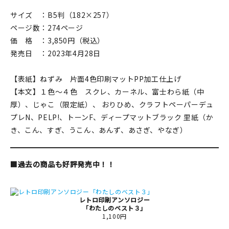
マイアカウント
サイズ ：B5判（182×257）
カートを見る
ページ数：274ページ
価 格 ：3,850円（税込）
お買い物ガイド
発売日 ：2023年4月28日
よくある質問
【表紙】ねずみ 片面4色印刷マットPP加工仕上げ
【本文】１色～４色 スクレ、カーネル、富士わら紙（中
お問い合わせ
厚）、じゃこ（限定紙）、 おりひめ、クラフトペーパーデュ
プレN、PELP!、トーンF、ディープマットブラック 里紙（か
き、こん、すぎ、うこん、あんず、あさぎ、やなぎ）
■過去の商品も好評発売中！！
レトロ印刷アンソロジー
「わたしのベスト３」
1,100円