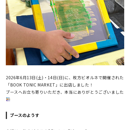
印刷見本
シルクスクリーン
無地素材
紙
本
文房具
2026年6月13日(土)・14日(日)に、枚方ビオルネで開催された
「BOOK TONIC MARKET」に出店しました！
雑貨
ブースへお立ち寄りいただき、本当にありがとうございました
はんこ
JAMグッズ
ブースのようす
台湾グッズ