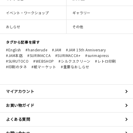
マイアカウント
イベント・ワークショップ
ギャラリー
カートを見る
おしらせ
その他
お買い物ガイド
タグから記事を探す
よくある質問
English
handerude
JAM
JAM 15th Anniversary
JAM本店
SURIMACCA
SURIMACCA+
surimapress
お問い合わせ
SURUTOCO
WEBSHOP
シルクスクリーン
レトロ印刷
印刷のタネ
紙マーケット
重要なおしらせ
マイアカウント
お買い物ガイド
よくある質問