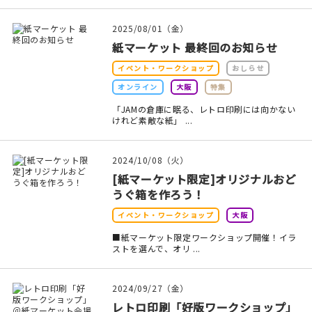
印刷見本
2025/08/01（金）
シルクスクリーン
紙マーケット 最終回のお知らせ
イベント・ワークショップ
おしらせ
無地素材
オンライン
大阪
特集
紙
「JAMの倉庫に眠る、レトロ印刷には向かない
けれど素敵な紙」 ...
本
2024/10/08（火）
文房具
[紙マーケット限定]オリジナルおど
うぐ箱を作ろう！
雑貨
イベント・ワークショップ
大阪
はんこ
■紙マーケット限定ワークショップ開催！イラ
ストを選んで、オリ ...
JAMグッズ
2024/09/27（金）
台湾グッズ
レトロ印刷「好版ワークショップ」