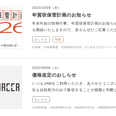
2025/10/09（木）
年賀状保管計画のお知らせ
年末年始の恒例行事、年賀状保管計画のお知らせで
を開始いたしますので、皆さんぜひご応募ください
おしらせ
特集
#JAM
#JAM本店
#SURUTOCO
#シルクスクリーン
2025/09/06（土）
価格改定のおしらせ
いつもJAMをご利用いただき、ありがとうござ
先も自助努力のみで吸収することが困難と判断し、2
おしらせ
#JAM本店
#SURIMACCA
#SURUTOCO
#WEBSHOP