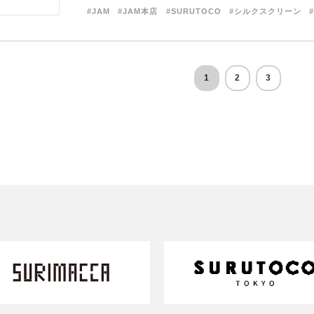
#JAM
#JAM本店
#SURUTOCO
#シルクスクリーン
1
2
3