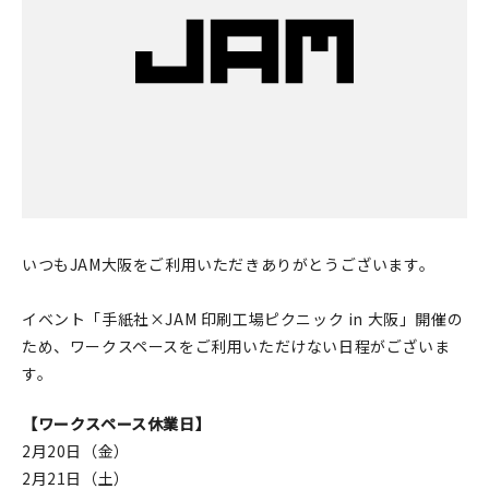
印刷見本
シルクスクリーン
無地素材
紙
本
いつもJAM大阪をご利用いただきありがとうございます。
文房具
イベント「手紙社×JAM 印刷工場ピクニック in 大阪」開催の
雑貨
ため、ワークスペースをご利用いただけない日程がございま
はんこ
す。
【ワークスペース休業日】
JAMグッズ
2月20日（金）
台湾グッズ
2月21日（土）