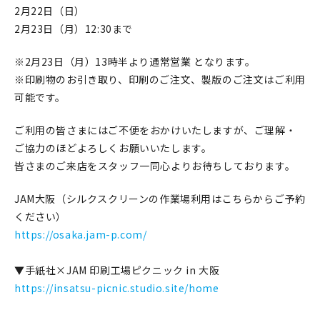
2月22日（日）
在庫限り
2月23日（月）12:30まで
※2月23日（月）13時半より通常営業 となります。
※印刷物のお引き取り、印刷のご注文、製版のご注文はご利用
可能です。
おすすめ特集
ご利用の皆さまにはご不便をおかけいたしますが、ご理解・
読みもの
ご協力のほどよろしくお願いいたします。
皆さまのご来店をスタッフ一同心よりお待ちしております。
イベント・ワークショップ
JAM大阪（シルクスクリーンの作業場利用はこちらからご予約
ギャラリー
ください）
https://osaka.jam-p.com/
おしらせ
▼手紙社×JAM 印刷工場ピクニック in 大阪
https://insatsu-picnic.studio.site/home