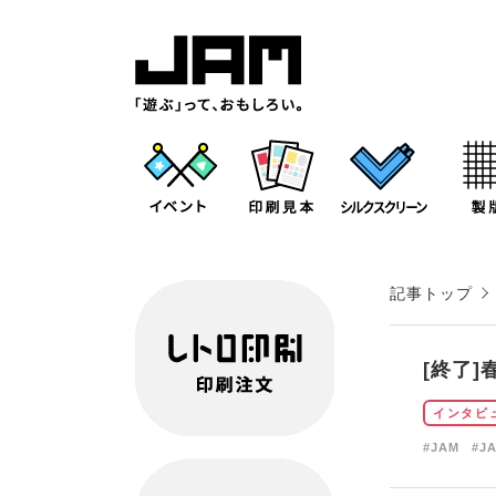
記事トップ
[終了]春
インタビ
#JAM
#J