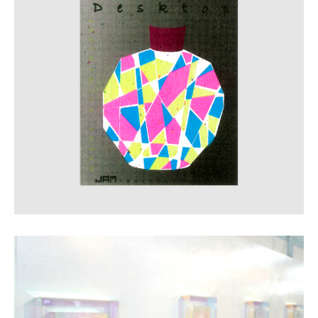
印刷見本
シルクスクリーン
無地素材
紙
本
文房具
雑貨
はんこ
JAMグッズ
台湾グッズ