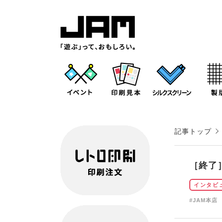
記事トップ
［終了］
インタビ
#JAM本店