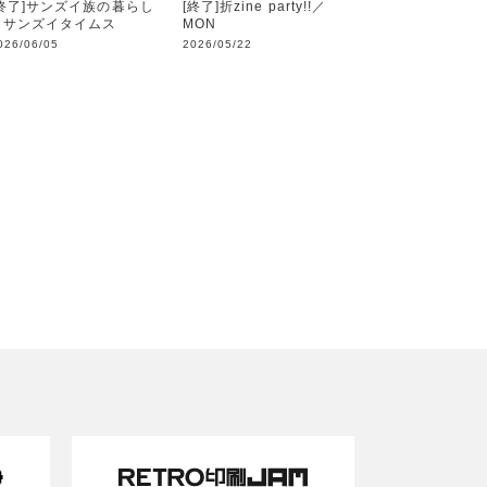
[終了]サンズイ族の暮らし
[終了]折zine party!!／
／サンズイタイムス
MON
026/06/05
2026/05/22