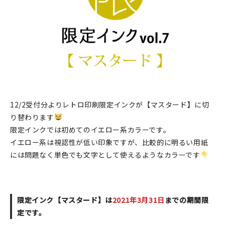
印刷見本
シルクスクリーン
無地素材
紙
本
12/2受付分よりレトロ印刷限定インクが【マスタード】に切
り替わります
文房具
限定インクでは初めてのイエロー系カラーです。
イエロー系は視認性が低い印象ですが、比較的に明るい用紙
雑貨
には問題なく単色でも文字として使えるようなカラーです
はんこ
JAMグッズ
限定インク【マスタード】は
2021年3月31日
までの期間限
定です。
台湾グッズ