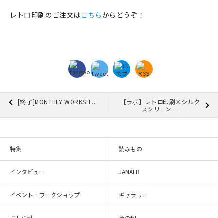
レトロ印刷のご注文は
こちら
からどうぞ！
在庫限り
おすすめ特集
読みもの
[終了]MONTHLY WORKSH ...
【ラボ】レトロ印刷×シルク
スクリーン ...
イベント・ワークショップ
ギャラリー
特集
読みもの
おしらせ
インタビュー
JAMALB
イベント・ワークショップ
ギャラリー
おしらせ
その他