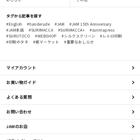
マイアカウント
カートを見る
タグから記事を探す
English
handerude
JAM
JAM 15th Anniversary
お買い物ガイド
JAM本店
SURIMACCA
SURIMACCA+
surimapress
SURUTOCO
WEBSHOP
シルクスクリーン
レトロ印刷
印刷のタネ
紙マーケット
重要なおしらせ
よくある質問
お問い合わせ
マイアカウント
お買い物ガイド
よくある質問
お問い合わせ
JAMのお店