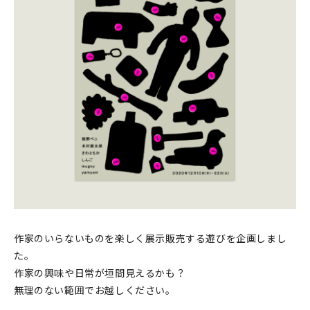
印刷見本
シルクスクリーン
無地素材
紙
本
文房具
雑貨
はんこ
作家のいらないものを楽しく展示販売する遊びを企画しまし
た。
JAMグッズ
作家の興味や日常が垣間見えるかも？
無理のない範囲でお越しください。
台湾グッズ