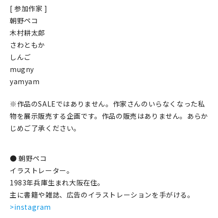
[ 参加作家 ]
在庫限り
朝野ペコ
木村耕太郎
さわともか
しんご
mugny
おすすめ特集
yamyam
読みもの
※作品のSALEではありません。作家さんのいらなくなった私
物を展示販売する企画です。作品の販売はありません。あらか
イベント・ワークショップ
じめご了承ください。
ギャラリー
● 朝野ペコ
おしらせ
イラストレーター。
1983年兵庫生まれ大阪在住。
主に書籍や雑誌、広告のイラストレーションを手がける。
>instagram