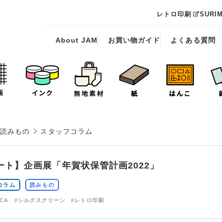
レトロ印刷
SURI
About JAM
お買い物ガイド
よくある質問
読みもの
スタッフコラム
ート】企画展「年賀状保管計画2022」
コラム
読みもの
CCA
#シルクスクリーン
#レトロ印刷