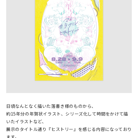
印刷見本
シルクスクリーン
無地素材
紙
本
文房具
雑貨
はんこ
日頃なんとなく描いた落書き様のものから、
約15年分の年賀状イラスト、シリーズ化して時間をかけて描
JAMグッズ
いたイラストなど、
展示のタイトル通り『ヒストリー』を感じる内容になっており
台湾グッズ
ます。