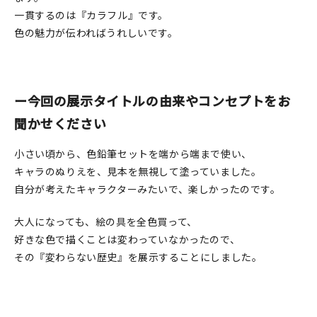
一貫するのは『カラフル』です。
在庫限り
色の魅力が伝わればうれしいです。
ー今回の展示タイトルの由来やコンセプトをお
おすすめ特集
聞かせください
読みもの
小さい頃から、色鉛筆セットを端から端まで使い、
キャラのぬりえを、見本を無視して塗っていました。
イベント・ワークショップ
自分が考えたキャラクターみたいで、楽しかったのです。
ギャラリー
大人になっても、絵の具を全色買って、
おしらせ
好きな色で描くことは変わっていなかったので、
その『変わらない歴史』を展示することにしました。