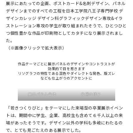
展示にあたっての企画、ポストカード&名刺デザイン、パネル
在庫限り
デザインまでのすべての工程を日本工学院八王子専門学校 デ
ザインカレッジ デザイン科グラフィックデザイン専攻&イラ
ストレーション専攻の学生が取り組まれたそうで、ひとつひと
つ個性豊かな作品が印刷物としてカタチになり展示されまし
た。
おすすめ特集
（※画像クリックで拡大表示）
読みもの
作品テーマごとに展示パネルのデザインやコントラストが
効果的で目を惹きます
イベント・ワークショップ
リソグラフの特性である混色やダイレクトな発色、版ズレ
なども仕上がりのアクセントに
ギャラリー
展示パネル全体
会場の様子
おしらせ
「若きつくりびと」をテーマにした来場型の卒業展示イベン
トは、期間中に学生、企業、高校生も含めて６千人以上の来
場があったそうです。デザイン以外の学科も多岐にわたるの
で、とても見ごたえのある展示でした。