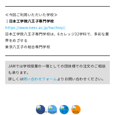
マイアカウント
カートを見る
≪今回ご利用いただいた学校≫
｜日本工学院八王子専門学校
お買い物ガイド
https://www.neec.ac.jp/hachioji/
日本工学院八王子専門学校は、6カレッジ32学科で、多彩な業
よくある質問
界をめざせる
東京八王子の総合専門学校
お問い合わせ
JAMでは学校授業の一環としての団体様での注文のご相談
も承ります。
詳しくは
問い合わせフォーム
よりお問い合わせください。