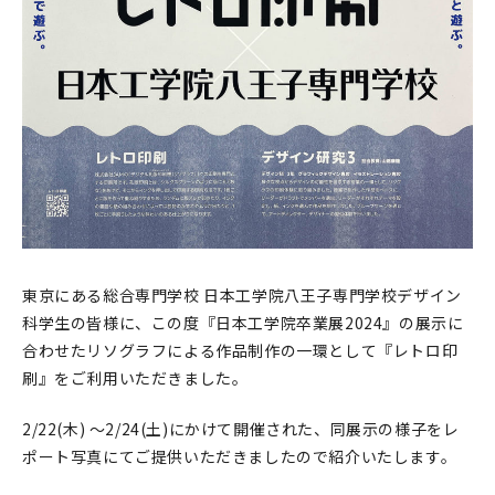
印刷見本
シルクスクリーン
無地素材
紙
本
文房具
東京にある総合専門学校 日本工学院八王子専門学校デザイン
科学生の皆様に、この度『日本工学院卒業展2024』の展示に
雑貨
合わせたリソグラフによる作品制作の一環として『レトロ印
はんこ
刷』をご利用いただきました。
2/22(木) 〜2/24(土)にかけて開催された、同展示の様子をレ
JAMグッズ
ポート写真にてご提供いただきましたので紹介いたします。
台湾グッズ