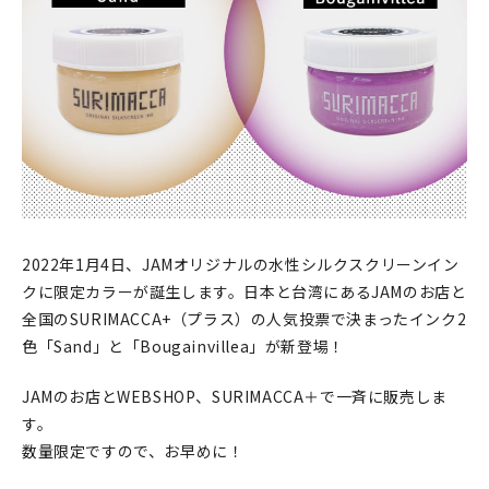
印刷見本
シルクスクリーン
無地素材
紙
本
2022年1月4日、JAMオリジナルの水性シルクスクリーンイン
文房具
クに限定カラーが誕生します。日本と台湾にあるJAMのお店と
全国のSURIMACCA+（プラス）の人気投票で決まったインク2
雑貨
色「Sand」と「Bougainvillea」が新登場！
はんこ
JAMのお店とWEBSHOP、SURIMACCA＋で一斉に販売しま
す。
JAMグッズ
数量限定ですので、お早めに！
台湾グッズ