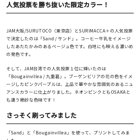
人気投票を勝ち抜いた限定カラー！
在庫限り
JAM大阪/SURUTOCO（東京店）とSURIMACCA＋の人気投票
で決定したのは「Sand / サンド」。コーヒー牛乳をイメージ
したあたたかみのあるベージュ色です。白地にも映える濃いめ
おすすめ特集
の発色です。
読みもの
そして、JAM台湾での人気投票１位に輝いたのは
イベント・ワークショップ
「Bougainvillea / 九重葛」。ブーゲンビリアの花の色をイメ
ージしたピンクパープルは、上品で華やかな雰囲気のあるニュ
ギャラリー
アンスカラーに仕上がりました。ネオンピンクともOSAKAと
も違う絶妙な色味です！
おしらせ
さっそく刷ってみました
「Sand」と「Bougainvillea」を使って、プリントしてみま