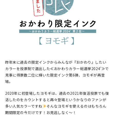
印刷見本
シルクスクリーン
無地素材
紙
本
昨年末に過去の限定インクからみんなが『おかわり』したい
文房具
カラーを投票制で選出した≪おかわりカラー総選挙2024’≫で
見事に得票数二位に輝いた限定インク第6弾、ヨモギが再登
雑貨
場。
はんこ
2020年に初登場したヨモギは、過去の2021年復活投票でも復
活したのをカウントすると再々登場というかなりのファンが
JAMグッズ
多い人気カラーですね
そんなヨモギを使えるのはもちろん
台湾グッズ
期間限定の今だけです！お見逃しなく～！