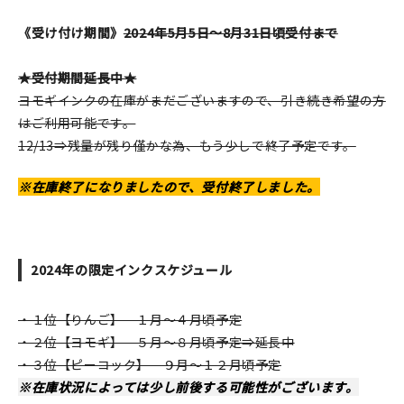
在庫限り
《受け付け期間》
2024年5月5日～8月31日頃受付まで
★受付期間延長中★
ヨモギインクの在庫がまだございますので、引き続き希望の方
はご利用可能です。
おすすめ特集
12/13⇒残量が残り僅かな為、もう少しで終了予定です。
読みもの
※在庫終了になりましたので、受付終了しました。
イベント・ワークショップ
ギャラリー
2024年の限定インクスケジュール
おしらせ
・１位【りんご】 １月～４月頃予定
・２位【ヨモギ】 ５月～８月頃予定⇒延長中
・３位【ピーコック】 ９月～１２月頃予定
※在庫状況によっては少し前後する可能性がございます。