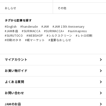
マイアカウント
おしらせ
その他
カートを見る
タグから記事を探す
お買い物ガイド
English
handerude
JAM
JAM 15th Anniversary
JAM本店
SURIMACCA
SURIMACCA+
surimapress
よくある質問
SURUTOCO
WEBSHOP
シルクスクリーン
レトロ印刷
印刷のタネ
紙マーケット
重要なおしらせ
お問い合わせ
マイアカウント
お買い物ガイド
よくある質問
お問い合わせ
JAMのお店