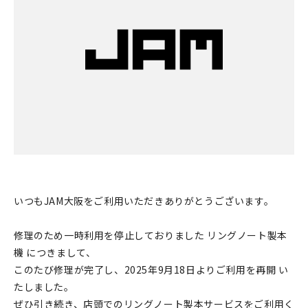
印刷見本
シルクスクリーン
無地素材
紙
本
文房具
いつもJAM大阪をご利用いただきありがとうございます。
雑貨
はんこ
修理のため一時利用を停止しておりました リングノート製本
機 につきまして、
JAMグッズ
このたび修理が完了し、2025年9月18日よりご利用を再開 い
たしました。
台湾グッズ
ぜひ引き続き、店頭でのリングノート製本サービスをご利用く