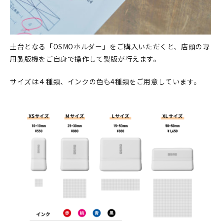
マイアカウント
カートを見る
土台となる「OSMOホルダー」をご購入いただくと、店頭の専
お買い物ガイド
用製版機をご自身で操作して製版が行えます。
よくある質問
サイズは４種類、インクの色も4種類をご用意しています。
お問い合わせ