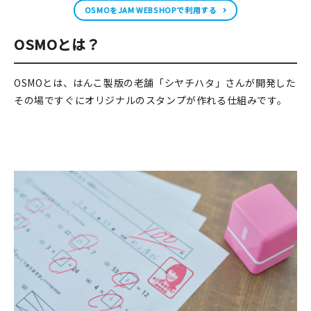
OSMOをJAM WEBSHOPで利用する
在庫限り
OSMOとは？
OSMOとは、はんこ製版の老舗「シヤチハタ」さんが開発した
その場ですぐにオリジナルのスタンプが作れる仕組みです。
おすすめ特集
読みもの
イベント・ワークショップ
ギャラリー
おしらせ