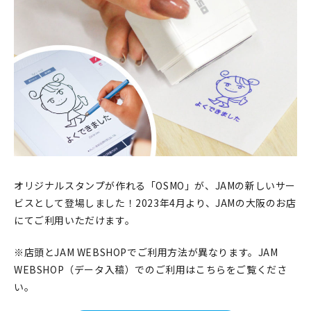
印刷見本
シルクスクリーン
無地素材
紙
本
文房具
オリジナルスタンプが作れる「OSMO」が、JAMの新しいサー
ビスとして登場しました！2023年4月より、JAMの大阪のお店
雑貨
にてご利用いただけます。
はんこ
※店頭とJAM WEBSHOPでご利用方法が異なります。JAM
WEBSHOP（データ入稿）でのご利用はこちらをご覧くださ
JAMグッズ
い。
台湾グッズ