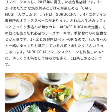
マイアカウント
リノベーションし、2017年に誕⽣した複合型店舗です。1・
2Fはあたたかな焼き菓⼦とごはんが楽しめる「CAFE
カートを見る
MUGI（カフェムギ）、3F は「SURUCCHA」、4F にデザイン
事務所のオフィススペースがあります。ふわふわ⽣地のマフィ
お買い物ガイド
ンとじっくり煮込んだ無⽔カレーはCAFE MUGI の⼤定番。そ
の他にも売り切れ必⾄のチーズケーキや、季節替わりの定⾷な
よくある質問
どが⼈気です。1F 席とお庭席はペットOK なので、わんちゃん
と⼀緒にゆっくりと過ごしているお客さまもたくさんいらっ
お問い合わせ
しゃいます。SURUCCHAでシルクスクリーンを体験したあと
に、ゆっくりお茶をして帰る⽅も多く、1⽇楽しめるビルで
す。