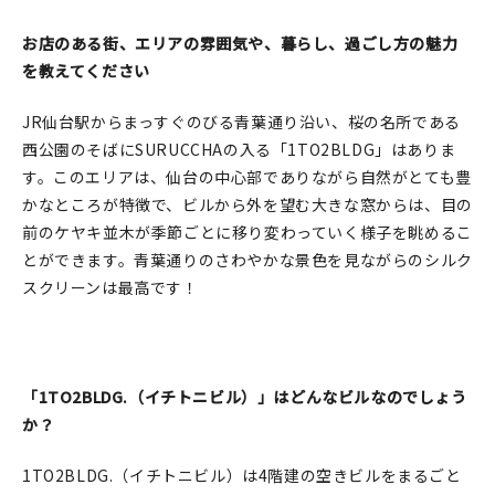
在庫限り
お店のある街、エリアの雰囲気や、暮らし、過ごし方の魅力
を教えてください
JR仙台駅からまっすぐのびる青葉通り沿い、桜の名所である
西公園のそばにSURUCCHAの入る「1TO2BLDG」はありま
おすすめ特集
す。このエリアは、仙台の中心部でありながら自然がとても豊
かなところが特徴で、ビルから外を望む大きな窓からは、目の
読みもの
前のケヤキ並木が季節ごとに移り変わっていく様子を眺めるこ
とができます。青葉通りのさわやかな景色を見ながらのシルク
イベント・ワークショップ
スクリーンは最高です！
ギャラリー
おしらせ
「1TO2BLDG.（イチトニビル）」はどんなビルなのでしょう
か？
1TO2BLDG.（イチトニビル）は4階建の空きビルをまるごと