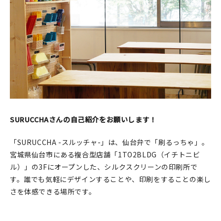
印刷見本
シルクスクリーン
無地素材
紙
本
SURUCCHAさんの自己紹介をお願いします！
文房具
「SURUCCHA -スルッチャ-」は、仙台弁で「刷るっちゃ」。
雑貨
宮城県仙台市にある複合型店舗「1TO2BLDG（イチトニビ
ル）」の3Fにオープンした、シルクスクリーンの印刷所で
はんこ
す。誰でも気軽にデザインすることや、印刷をすることの楽し
さを体感できる場所です。
JAMグッズ
台湾グッズ