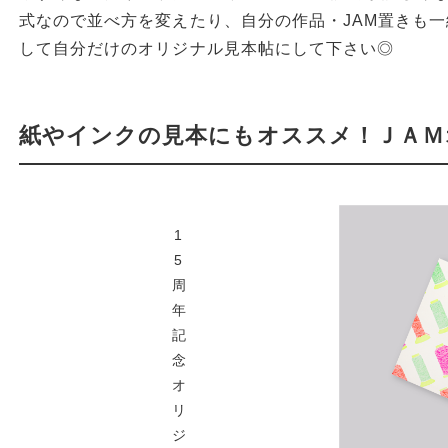
式なので並べ方を変えたり、自分の作品・JAM置きも一
して自分だけのオリジナル見本帖にして下さい◎
紙やインクの見本にもオススメ！ＪＡＭ
1
5
周
年
記
念
オ
リ
ジ