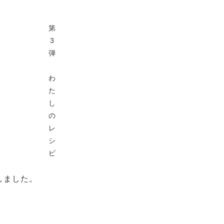
第
3
弾
わ
た
し
の
レ
シ
ピ
しました。