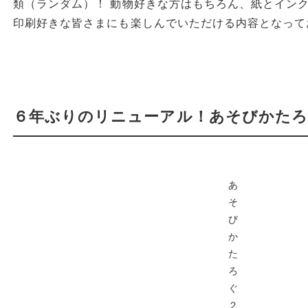
類（ランダム）！ 動物好きな方はもちろん、紙とイン
印刷好きな皆さまにも楽しんでいただける内容となって
６年ぶりのリニューアル！あそびかた
あ
そ
び
か
た
ろ
ぐ
２