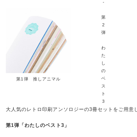
-
第
2
弾
わ
た
し
の
ベ
第1弾 推しアニマル
ス
ト
3
大人気のレトロ印刷アンソロジーの3冊セットをご用意
第1弾「わたしのベスト3」