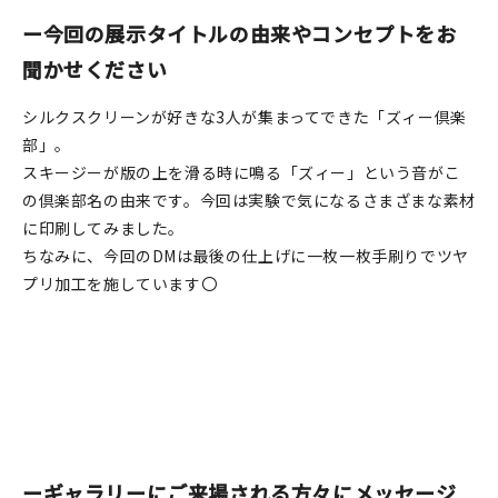
ー今回の展示タイトルの由来やコンセプトをお
在庫限り
聞かせください
シルクスクリーンが好きな3人が集まってできた「ズィー倶楽
部」。
おすすめ特集
スキージーが版の上を滑る時に鳴る「ズィー」という音がこ
の倶楽部名の由来です。今回は実験で気になるさまざまな素材
読みもの
に印刷してみました。
ちなみに、今回のDMは最後の仕上げに一枚一枚手刷りでツヤ
イベント・ワークショップ
プリ加工を施しています〇
ギャラリー
おしらせ
ーギャラリーにご来場される方々にメッセージ