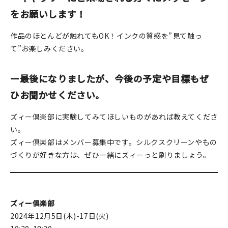
マイアカウント
をお願いします！
カートを見る
作品のほとんどが触れてもOK！インクの質感を”見て触っ
て”お楽しみください。
お買い物ガイド
よくある質問
ー最後になりましたが、今後の予定や目標もぜ
ひお聞かせください。
お問い合わせ
ズィー倶楽部に実験してみてほしいものがあれば教えてくださ
い。
ズィー倶楽部はメンバー募集中です。シルクスクリーンやもの
づくりが好きな方は、ぜひ一緒にズィーっと刷りましょう。
ズィー俱楽部
2024年12月5日(木)-17日(火)