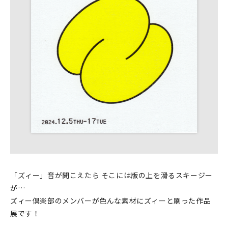
印刷見本
シルクスクリーン
無地素材
紙
本
文房具
雑貨
はんこ
「ズィー」音が聞こえたら そこには版の上を滑るスキージー
が…
JAMグッズ
ズィー倶楽部のメンバーが色んな素材にズィーと刷った作品
展です！
台湾グッズ