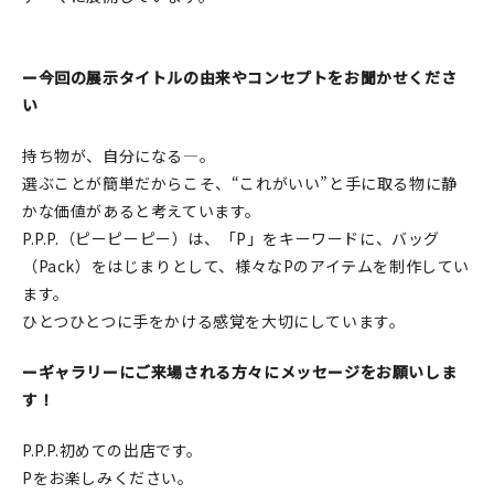
在庫限り
ー今回の展示タイトルの由来やコンセプトをお聞かせくださ
い
持ち物が、自分になる—。
おすすめ特集
選ぶことが簡単だからこそ、“これがいい”と手に取る物に静
かな価値があると考えています。
読みもの
P.P.P.（ピーピーピー）は、「P」をキーワードに、バッグ
（Pack）をはじまりとして、様々なPのアイテムを制作してい
イベント・ワークショップ
ます。
ギャラリー
ひとつひとつに手をかける感覚を大切にしています。
おしらせ
ーギャラリーにご来場される方々にメッセージをお願いしま
す！
P.P.P.初めての出店です。
Pをお楽しみください。