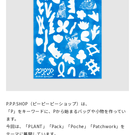
印刷見本
シルクスクリーン
無地素材
紙
本
文房具
雑貨
はんこ
P.P.P.SHOP（ピーピーピーショップ）は、
「P」をキーワードに、Pから始まるバッグや小物を作ってい
JAMグッズ
ます。
今回は、「PLANT」「Pack」「Poche」「Patchwork」を
台湾グッズ
テーマに展開しています。