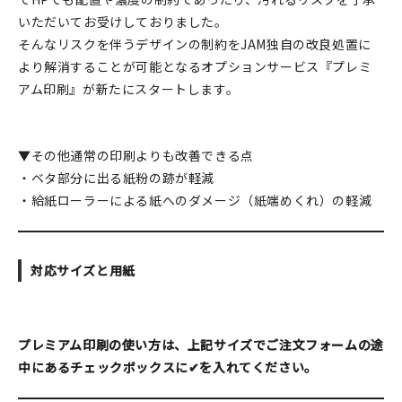
いただいてお受けしておりました。
在庫限り
そんなリスクを伴うデザインの制約をJAM独自の改良処置に
より解消することが可能となるオプションサービス『プレミ
アム印刷』が新たにスタートします。
おすすめ特集
▼その他通常の印刷よりも改善できる点
読みもの
・ベタ部分に出る紙粉の跡が軽減
・給紙ローラーによる紙へのダメージ（紙端めくれ）の軽減
イベント・ワークショップ
ギャラリー
対応サイズと用紙
おしらせ
プレミアム印刷の使い方は、上記サイズでご注文フォームの途
中にあるチェックボックスに✔を入れてください。