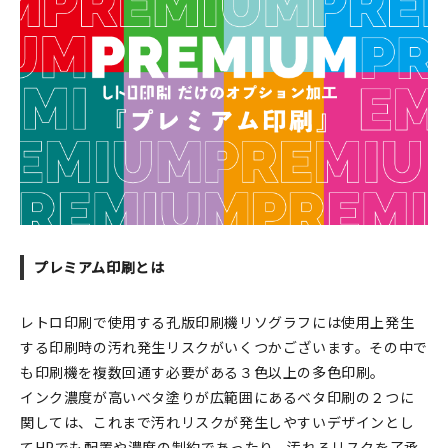
印刷見本
シルクスクリーン
無地素材
紙
本
文房具
プレミアム印刷とは
雑貨
レトロ印刷で使用する孔版印刷機リソグラフには使用上発生
はんこ
する印刷時の汚れ発生リスクがいくつかございます。その中で
も印刷機を複数回通す必要がある３色以上の多色印刷。
JAMグッズ
インク濃度が高いベタ塗りが広範囲にあるベタ印刷の２つに
関しては、これまで汚れリスクが発生しやすいデザインとし
台湾グッズ
てHPでも配置や濃度の制約であったり、汚れるリスクを了承