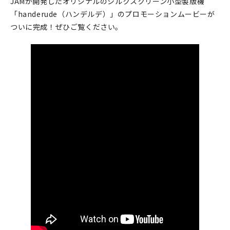
JAMが開発したオリジナルのシルクスクリーン小型製版機
印刷見本
「handerude（ハンデルデ）」のプロモーションムービーが
ついに完成！ぜひご覧ください。
シルクスクリーン
無地素材
紙
本
文房具
雑貨
はんこ
JAMグッズ
台湾グッズ