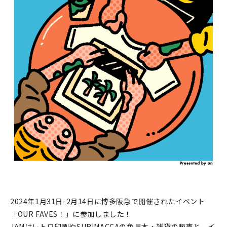
印刷見本
シルクスクリーン
無地素材
紙
本
文房具
雑貨
はんこ
JAMグッズ
2024年1月31日-2月14日に博多阪急で開催されたイベント
「OUR FAVES！」に参加しました！
台湾グッズ
JAMはレトロ印刷やSURIMACCAの色見本・雑貨の販売と、イ