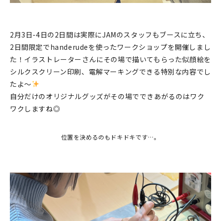
マイアカウント
カートを見る
2月3日-4日の2日間は実際にJAMのスタッフもブースに立ち、
2日間限定でhanderudeを使ったワークショップを開催しまし
お買い物ガイド
た！イラストレーターさんにその場で描いてもらった似顔絵を
よくある質問
シルクスクリーン印刷、電解マーキングできる特別な内容でし
たよ～
お問い合わせ
自分だけのオリジナルグッズがその場でできあがるのはワク
ワクしますね◎
位置を決めるのもドキドキです…。