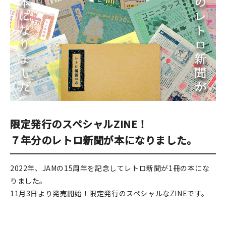
印刷見本
シルクスクリーン
無地素材
紙
本
限定発行のスペシャルZINE！
文房具
７年分のレトロ新聞が本になりました。
雑貨
2022年、JAMの15周年を記念してレトロ新聞が1冊の本にな
はんこ
りました。
11月3日より発売開始！限定発行のスペシャルなZINEです。
JAMグッズ
台湾グッズ