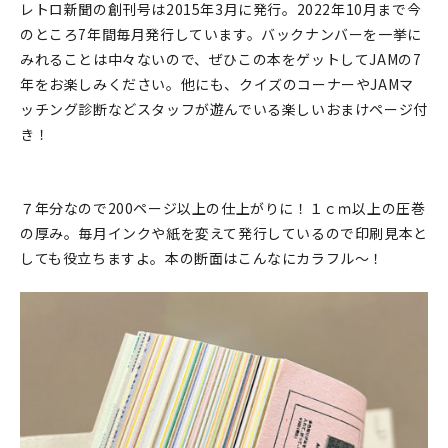
レトロ新聞の創刊号は2015年3月に発行。2022年10月まで今
のところ7年間毎月発行しています。バックナンバーを一挙に
在庫限り
みれることは中々ないので、ぜひこの本をゲットしてJAMの7
年をお楽しみください。他にも、クイズのコーナーやJAMマ
ッチング診断などスタッフが遊んでいる楽しいおまけページ付
き！
おすすめ特集
読みもの
７年分なので200ページ以上の仕上がりに！１ｃｍ以上の圧巻
の厚み。毎月インクや紙を変えて発行しているので印刷見本と
イベント・ワークショップ
しても役立ちますよ。本の断面はこんなにカラフル～！
ギャラリー
おしらせ