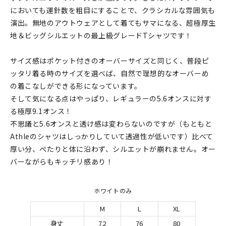
においても運針数を粗目にすることで、クラシカルな雰囲気も
演出。無地のアウトウェアとして着てもサマになる、超極厚生
地＆ビッグシルエットの最上級グレードTシャツです！
サイズ感はポケット付きのオーバーサイズと同じく、普段ピ
ッタリ着る時のサイズを選べば、自然で理想的なオーバーめ
の着こなしができる形になっています。
そして気になる点はやっぱり、レギュラーの5.6オンスに対す
る極厚9.1オンス！
不思議と5.6オンスと透け感は変わらないのですが（もともと
Athleのシャツはしっかりしていて透過性が低いです）比べて
厚い分、ぺたりと体に沿わず、シルエットが崩れません。オー
バーながらもキッチリ感あり！
ホワイトのみ
M
L
XL
身丈
72
76
80