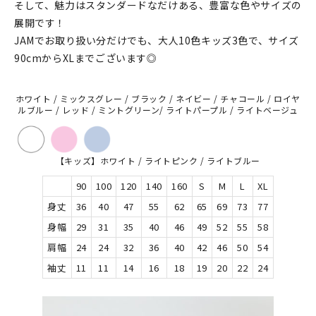
マイアカウント
そして、魅力はスタンダードなだけある、豊富な色やサイズの
展開です！
カートを見る
JAMでお取り扱い分だけでも、大人10色キッズ3色で、サイズ
90cmからXLまでございます◎
お買い物ガイド
ホワイト / ミックスグレー / ブラック / ネイビー / チャコール / ロイヤ
よくある質問
ルブルー / レッド / ミントグリーン/ ライトパープル / ライトベージュ
お問い合わせ
【キッズ】ホワイト / ライトピンク / ライトブルー
90
100
120
140
160
S
M
L
XL
身丈
36
40
47
55
62
65
69
73
77
身幅
29
31
35
40
46
49
52
55
58
肩幅
24
24
32
36
40
42
46
50
54
袖丈
11
11
14
16
18
19
20
22
24