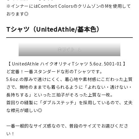
※インナーにはComfort ColorsのクリムゾンのMを使用して
在庫限り
おります◎
Tシャツ（UnitedAthle/基本色）
おすすめ特集
ホワイト L
読みもの
【 UnitedAthle ハイクオリティTシャツ 5.6oz. 5001-01 】
ど定番！一番スタンダードな形のTシャツです。
イベント・ワークショップ
5.6oz.の厚みで透けにくく、着心地や素材感にこだわった上質
さで、無地のままでも着られるように「よれない・透けない・
ギャラリー
長持ちする」といった三拍子がそろった上質な一枚。
首回りの縫製に「ダブルステッチ」を採用しているので、丈夫
おしらせ
な襟元が嬉しい◎
一番一般的なサイズ感なので、普段のサイズでお選びくださ
い！