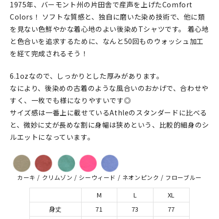
1975年、バーモント州の片田舎で産声を上げたComfort
Colors！ ソフトな質感と、独自に磨いた染め技術で、他に類
を見ない色鮮やかな着心地のよい後染めTシャツです。 着心地
と色合いを追求するために、なんと50回ものウォッシュ加工
を経て完成されるそう！
6.1ozなので、しっかりとした厚みがあります。
なにより、後染めの古着のような風合いのおかげで、合わせや
すく、一枚でも様になりやすいです◎
サイズ感は一番上に載せているAthleのスタンダードに比べる
と、微妙に丈が長めな割に身幅は狭めという、比較的細身のシ
ルエットになっています。
カーキ / クリムゾン / シーウィード / ネオンピンク / フローブルー
M
L
XL
身丈
71
73
77