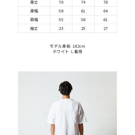
身丈
70
74
78
身幅
58
61
64
肩幅
55
58
61
袖丈
23
25
27
モデル身長: 182cm
ホワイト Ｌ着用