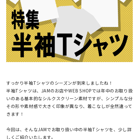
印刷見本
シルクスクリーン
無地素材
紙
本
文房具
すっかり半袖Tシャツのシーズンが到来しましたね！
半袖Tシャツは、JAMのお店やWEB SHOPでは年中のお取り扱
雑貨
いのある基本的なシルクスクリーン素材ですが、シンプルな分
はんこ
その形や素材感で大きく印象が異なり、着こなしが全然違って
きます！
JAMグッズ
今回は、そんなJAMでお取り扱い中の半袖Tシャツを、少し詳
台湾グッズ
しくご紹介いたします。