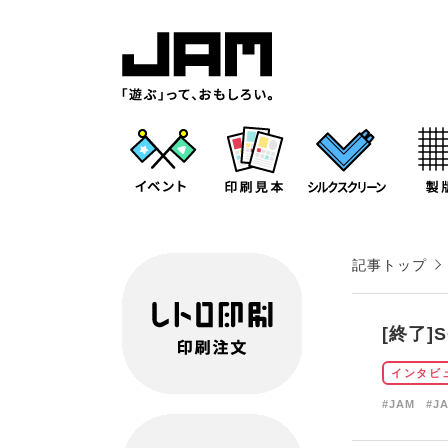
記事トップ
[終了]
インタビ
#JAM
#J