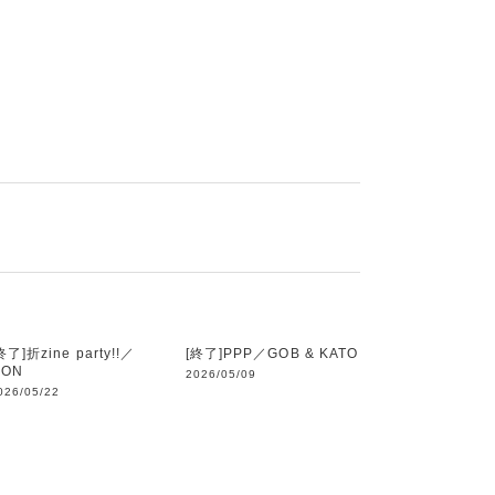
終了]折zine party!!／
[終了]PPP／GOB & KATO
MON
2026/05/09
026/05/22