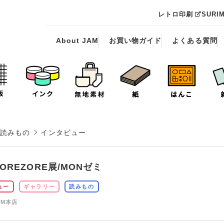
レトロ印刷
SURI
About JAM
お買い物ガイド
よくある質問
読みもの
インタビュー
SOREZORE展/MONゼミ
ュー
ギャラリー
読みもの
AM本店