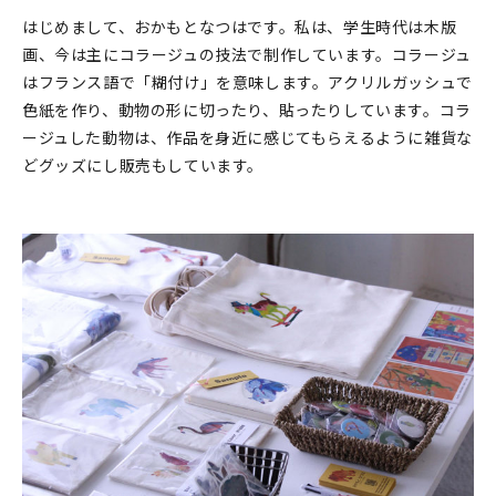
はじめまして、おかもとなつはです。私は、学生時代は木版
在庫限り
画、今は主にコラージュの技法で制作しています。コラージュ
はフランス語で「糊付け」を意味します。アクリルガッシュで
色紙を作り、動物の形に切ったり、貼ったりしています。コラ
ージュした動物は、作品を身近に感じてもらえるように雑貨な
どグッズにし販売もしています。
おすすめ特集
読みもの
イベント・ワークショップ
ギャラリー
おしらせ