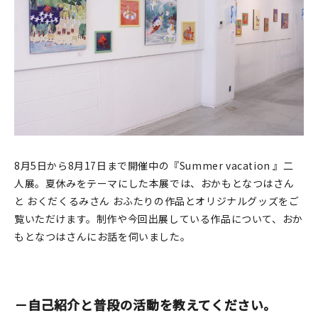
印刷見本
シルクスクリーン
無地素材
紙
本
8月5日から8月17日まで開催中の『Summer vacation 』二
文房具
人展。夏休みをテーマにした本展では、おかもとなつはさん
と おくだくるみさん おふたりの作品とオリジナルグッズをご
雑貨
覧いただけます。制作や今回出展している作品について、おか
もとなつはさんにお話を伺いました。
はんこ
JAMグッズ
－自己紹介と普段の活動を教えてください。
台湾グッズ