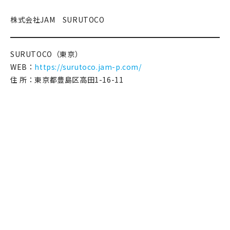
在庫限り
株式会社JAM SURUTOCO
SURUTOCO（東京）
WEB：
https://surutoco.jam-p.com/
おすすめ特集
住 所：東京都豊島区高田1-16-11
読みもの
イベント・ワークショップ
ギャラリー
おしらせ