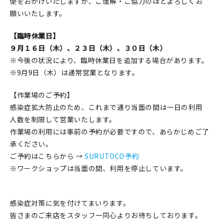
便をおかけいたしますが、ご理解・ご協力のほどよろしくお
印刷見本
願いいたします。
シルクスクリーン
【臨時休業日】
９月１６日（木）、２３日（木）、３０日（木）
無地素材
※今後の状況により、臨時休業日を追加する場合があります。
※9月9日（木）は通常営業となります。
紙
【作業場のご予約】
本
感染症拡大防止のため、これまで通り当面の間は一日の利用
人数を制限して営業いたします。
文房具
作業場の利用には事前の予約が必要ですので、あらかじめご了
承ください。
雑貨
ご予約はこちらから →
SURUTOCO予約
はんこ
※ワークショップは当面の間、利用を停止しています。
JAMグッズ
感染症対策に気を付けてまいります。
台湾グッズ
皆さまのご来店をスタッフ一同心よりお待ちしております。