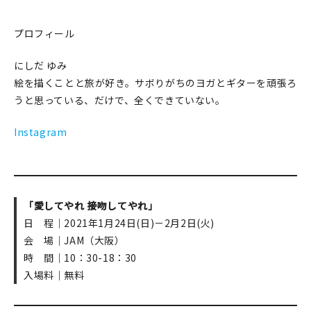
在庫限り
プロフィール
にしだ ゆみ
絵を描くことと旅が好き。サボりがちのヨガとギターを頑張ろ
うと思っている、だけで、全くできていない。
おすすめ特集
Instagram
読みもの
イベント・ワークショップ
ギャラリー
「愛してやれ 接吻してやれ」
日 程｜2021年1月24日(日)－2月2日(火)
おしらせ
会 場｜JAM（大阪）
時 間｜10：30-18：30
入場料｜無料