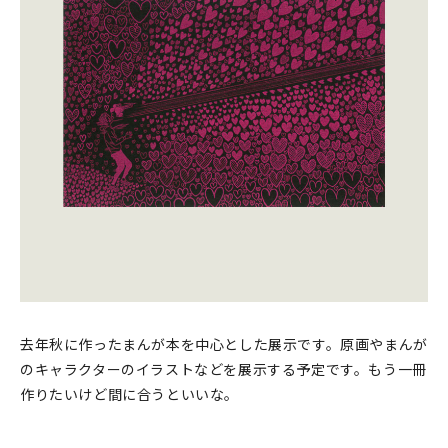
印刷見本
シルクスクリーン
無地素材
紙
本
文房具
雑貨
はんこ
去年秋に作ったまんが本を中心とした展示です。原画やまんが
のキャラクターのイラストなどを展示する予定です。もう一冊
JAMグッズ
作りたいけど間に合うといいな。
台湾グッズ