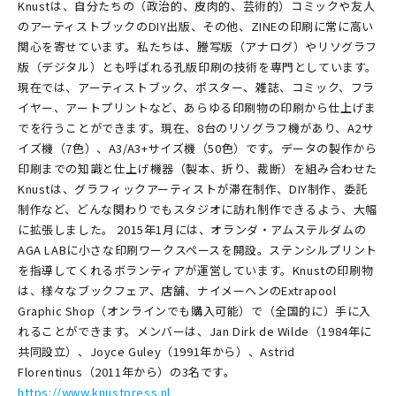
Knustは、自分たちの（政治的、皮肉的、芸術的）コミックや友人
のアーティストブックのDIY出版、その他、ZINEの印刷に常に高い
関心を寄せています。私たちは、謄写版（アナログ）やリソグラフ
版（デジタル）とも呼ばれる孔版印刷の技術を専門としています。
現在では、アーティストブック、ポスター、雑誌、コミック、フラ
イヤー、アートプリントなど、あらゆる印刷物の印刷から仕上げま
でを行うことができます。現在、8台のリソグラフ機があり、A2サ
イズ機（7色）、A3/A3+サイズ機（50色）です。データの製作から
印刷までの知識と仕上げ機器（製本、折り、裁断）を組み合わせた
Knustは、グラフィックアーティストが滞在制作、DIY制作、委託
制作など、どんな関わりでもスタジオに訪れ制作できるよう、大幅
に拡張しました。 2015年1月には、オランダ・アムステルダムの
AGA LABに小さな印刷ワークスペースを開設。ステンシルプリント
を指導してくれるボランティアが運営しています。Knustの印刷物
は、様々なブックフェア、店舗、ナイメーヘンのExtrapool
Graphic Shop（オンラインでも購入可能）で（全国的に）手に入
れることができます。メンバーは、Jan Dirk de Wilde（1984年に
共同設立）、Joyce Guley（1991年から）、Astrid
Florentinus（2011年から）の3名です。
https://www.knustpress.nl