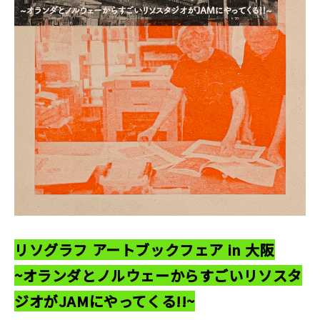
印刷見本
シルクスクリーン
無地素材
紙
本
文房具
雑貨
はんこ
リソグラフ アートブックフェア in 大阪
~オランダとノルウェーからすごいリソスタ
JAMグッズ
ジオがJAMにやってくる!!~
台湾グッズ