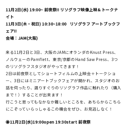
11月2日(水) 19:00~ 前夜祭!! リソグラフ映像上映& トークナ
在庫限り
イト
11月3日(木・祝日) 10:30~18:00 リソグラフ アートブックフ
ェア!!
会場：JAM(大阪)
おすすめ特集
来る11月2日と3日、大阪のJAMにオランダのKnust Press、
読みもの
ノルウェーのPamflett、東京/京都のHand Saw Press、3つ
のリソグラフスタジオがやってきます！
イベント・ワークショップ
2日は前夜祭としてショートフィルムの上映会＋トークショ
ー、3日にはミニアートブックフェアが開かれ、スタジオのお
ギャラリー
話を伺ったり、選りすぐりのリソグラフ作品に触れたり（購入
まで！）することが出来ます！
おしらせ
行こうと思ってもなかなか難しいところを、あちらからこちら
にこぞっていらっしゃるこの機会をぜひ、お見逃しなく！
◉11月2日(水)19:00open 19:30start
前夜祭