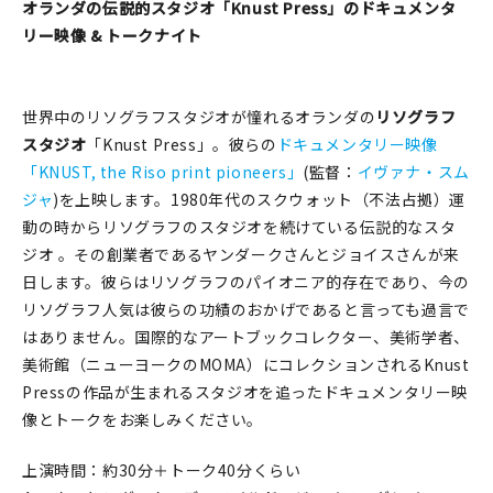
マイアカウント
オランダの伝説的スタジオ「Knust Press」のドキュメンタ
リー映像 & トークナイト
カートを見る
お買い物ガイド
世界中のリソグラフスタジオが憧れるオランダの
リソグラフ
スタジオ
「Knust Press」。彼らの
ドキュメンタリー映像
よくある質問
「KNUST, the Riso print pioneers」
(監督：
イヴァナ・スム
ジャ
)を上映します。1980年代のスクウォット（不法占拠）運
お問い合わせ
動の時からリソグラフのスタジオを続けている伝説的なスタ
ジオ 。その創業者であるヤンダークさんとジョイスさんが来
日します。彼らはリソグラフのパイオニア的存在であり、今の
リソグラフ人気は彼らの功績のおかげであると言っても過言で
はありません。国際的なアートブックコレクター、美術学者、
美術館（ニューヨークのMOMA）にコレクションされるKnust
Pressの作品が生まれるスタジオを追ったドキュメンタリー映
像とトークをお楽しみください。
上演時間：約30分＋トーク40分くらい