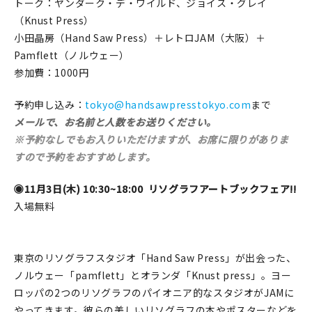
トーク：ヤンダーク・デ・ワイルド、ジョイス・グレイ
（Knust Press）
小田晶房（Hand Saw Press）＋レトロJAM（大阪）＋
Pamflett（ノルウェー）
参加費：1000円
予約申し込み：
tokyo@handsawpresstokyo.com
まで
メールで、お名前と人数をお送りください。
※予約なしでもお入りいただけますが、お席に限りがありま
すので予約をおすすめします。
◉11月3日(木) 10:30~18:00
リソグラフアートブックフェア!!
入場無料
東京のリソグラフスタジオ「Hand Saw Press」が出会った、
ノルウェー「pamflett」とオランダ「Knust press」。ヨー
ロッパの2つのリソグラフのパイオニア的なスタジオがJAMに
やってきます。彼らの美しいリソグラフの本やポスターなどを