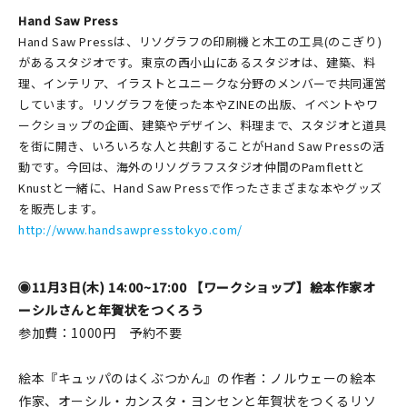
Hand Saw Press
Hand Saw Pressは、リソグラフの印刷機と木工の工具(のこぎり)
があるスタジオです。東京の西小山にあるスタジオは、建築、料
理、インテリア、イラストとユニークな分野のメンバーで共同運営
しています。リソグラフを使った本やZINEの出版、イベントやワ
ークショップの企画、建築やデザイン、料理まで、スタジオと道具
を街に開き、いろいろな人と共創することがHand Saw Pressの活
動です。今回は、海外のリソグラフスタジオ仲間のPamflettと
Knustと一緒に、Hand Saw Pressで作ったさまざまな本やグッズ
を販売します。
http://www.handsawpresstokyo.com/
◉
11月3日(木) 14:00~17:00 【ワークショップ】絵本作家オ
ーシルさんと年賀状をつくろう
参加費：1000円 予約不要
絵本『キュッパのはくぶつかん』の作者：ノルウェーの絵本
作家、オーシル・カンスタ・ヨンセンと年賀状をつくるリソ