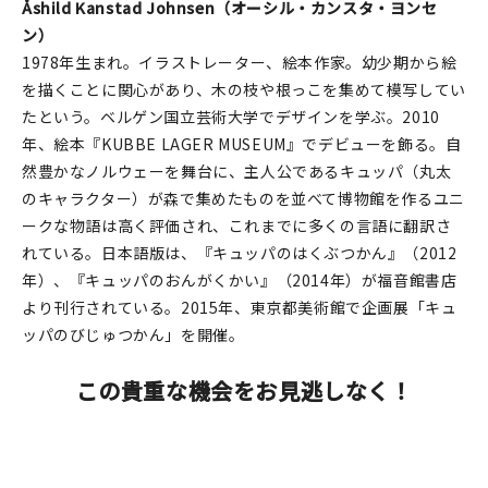
Åshild Kanstad Johnsen（オーシル・カンスタ・ヨンセ
ン）
1978年生まれ。イラストレーター、絵本作家。幼少期から絵
を描くことに関心があり、木の枝や根っこを集めて模写してい
たという。ベルゲン国立芸術大学でデザインを学ぶ。2010
年、絵本『KUBBE LAGER MUSEUM』でデビューを飾る。自
然豊かなノルウェーを舞台に、主人公であるキュッパ（丸太
のキャラクター）が森で集めたものを並べて博物館を作るユニ
ークな物語は高く評価され、これまでに多くの言語に翻訳さ
れている。日本語版は、『キュッパのはくぶつかん』（2012
年）、『キュッパのおんがくかい』（2014年）が福音館書店
より刊行されている。2015年、東京都美術館で企画展「キュ
ッパのびじゅつかん」を開催。
この貴重な機会をお見逃しなく！