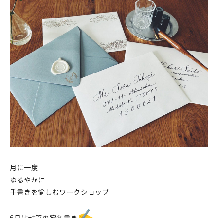
印刷見本
シルクスクリーン
無地素材
紙
本
文房具
雑貨
はんこ
月に一度
ゆるやかに
JAMグッズ
手書きを愉しむワークショップ
台湾グッズ
6月は封筒の宛名書き