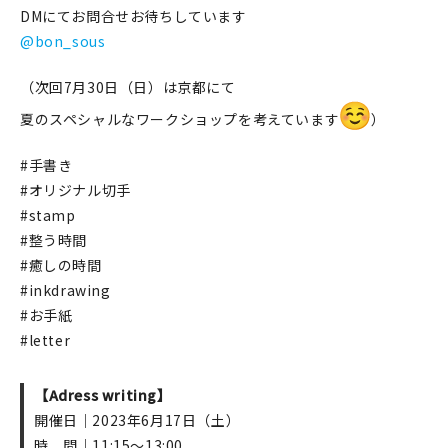
マイアカウント
DMにてお問合せお待ちしています
@bon_sous
カートを見る
（次回7月30日（日）は京都にて
お買い物ガイド
夏のスペシャルなワークショップを考えています
）
よくある質問
#手書き
#オリジナル切手
お問い合わせ
#stamp
#整う時間
#癒しの時間
#inkdrawing
#お手紙
#letter
【Adress writing】
開催日｜2023年6月17日（土）
時 間｜11:15～13:00