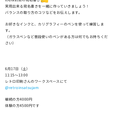
実用出来る宛名書きを一緒に作っていきましょう！
在庫限り
バランスの取り方のコツなどをお伝えします。
お好きなインクと、カリグラフィーのペンを使って練習しま
す。
（ガラスペンなど普段使いのペンがある方は何でもお持ちくだ
おすすめ特集
さい）
読みもの
イベント・ワークショップ
6月17日（土）
ギャラリー
11:15〜13:00
レトロ印刷さんのワークスペースにて
おしらせ
@retroinsatsujam
継続の方4000円
体験の方4500円です