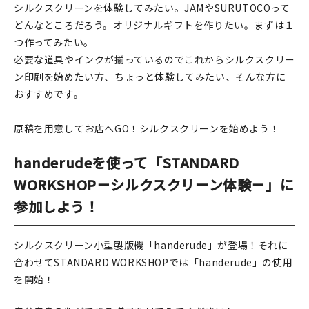
シルクスクリーンを体験してみたい。JAMやSURUTOCOって
在庫限り
どんなところだろう。オリジナルギフトを作りたい。まずは１
つ作ってみたい。
必要な道具やインクが揃っているのでこれからシルクスクリー
ン印刷を始めたい方、ちょっと体験してみたい、そんな方に
おすすめです。
おすすめ特集
原稿を用意してお店へGO！シルクスクリーンを始めよう！
読みもの
handerudeを使って「STANDARD
イベント・ワークショップ
WORKSHOP－シルクスクリーン体験－」に
ギャラリー
参加しよう！
おしらせ
シルクスクリーン小型製版機「handerude」が登場！それに
合わせてSTANDARD WORKSHOPでは「handerude」の使用
を開始！