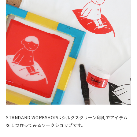
印刷見本
シルクスクリーン
無地素材
紙
本
文房具
雑貨
はんこ
STANDARD WORKSHOPはシルクスクリーン印刷でアイテム
JAMグッズ
を１つ作ってみるワークショップです。
台湾グッズ