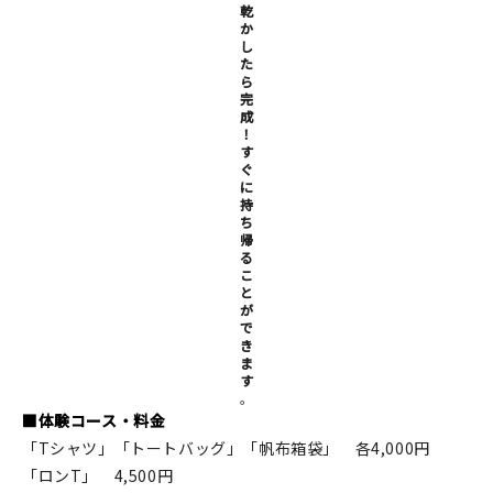
乾
か
し
た
ら
完
成
！
す
ぐ
に
持
ち
帰
る
こ
と
が
で
き
ま
す
。
■体験コース・料金
「Tシャツ」「トートバッグ」「帆布箱袋」 各4,000円
「ロンT」 4,500円