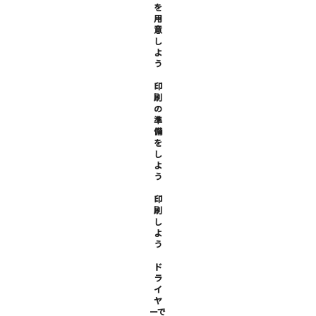
を
用
意
し
よ
う
印
刷
の
準
備
を
し
よ
う
印
刷
し
よ
う
ド
ラ
イ
ヤ
ーで