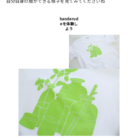
マイアカウント
自分自身の版ができる様子を見てみてくださいね
カートを見る
handerud
eを体験し
よう
お買い物ガイド
よくある質問
お問い合わせ