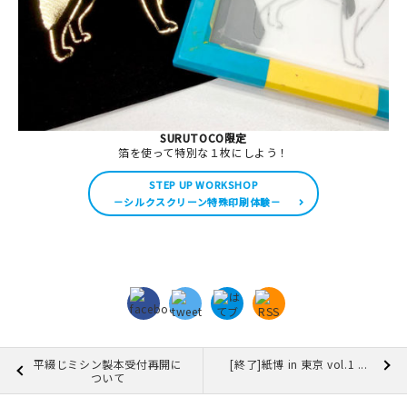
SURUTOCO限定
箔を使って特別な１枚にしよう！
STEP UP WORKSHOP
－シルクスクリーン特殊印刷体験－
平綴じミシン製本受付再開に
[終了]紙博 in 東京 vol.1 ...
ついて