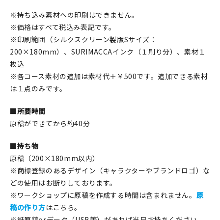
※持ち込み素材への印刷はできません。
※価格はすべて税込み表記です。
※印刷範囲（シルクスクリーン製版Sサイズ：
200×180mm）、SURIMACCAインク（１刷り分）、素材１
枚込
※各コース素材の追加は素材代＋￥500です。追加できる素材
は１点のみです。
■所要時間
原稿ができてから約40分
■持ち物
原稿（200×180mm以内）
※商標登録のあるデザイン（キャラクターやブランドロゴ）な
どの使用はお断りしております。
※ワークショップに原稿を作成する時間は含まれません。
原
稿の作り方
はこちら。
※紙原稿orデータ（USB等）があれば当日お持ちください。