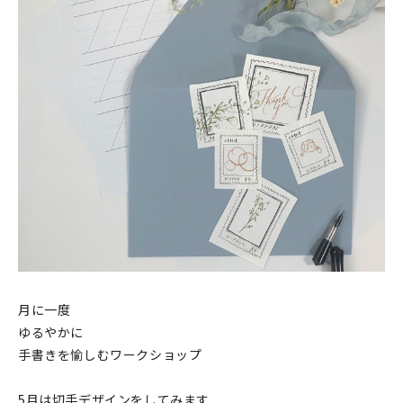
印刷見本
シルクスクリーン
無地素材
紙
本
文房具
雑貨
はんこ
月に一度
ゆるやかに
JAMグッズ
手書きを愉しむワークショップ
台湾グッズ
5月は切手デザインをしてみます