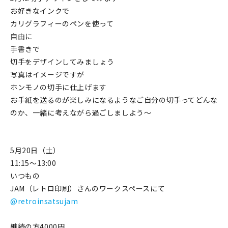
お好きなインクで
在庫限り
カリグラフィーのペンを使って
自由に
手書きで
切手をデザインしてみましょう
写真はイメージですが
おすすめ特集
ホンモノの切手に仕上げます
読みもの
お手紙を送るのが楽しみになるようなご自分の切手ってどんな
のか、一緒に考えながら過ごしましよう〜
イベント・ワークショップ
ギャラリー
5月20日（土）
11:15〜13:00
おしらせ
いつもの
JAM（レトロ印刷）さんのワークスペースにて
@retroinsatsujam
継続の方4000円