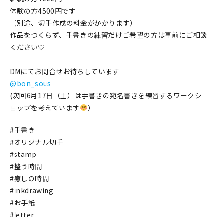
マイアカウント
体験の方4500円です
（別途、切手作成の料金がかかります）
カートを見る
作品をつくらず、手書きの練習だけご希望の方は事前にご相談
お買い物ガイド
ください♡
よくある質問
DMにてお問合せお待ちしています
@bon_sous
お問い合わせ
(次回6月17日（土）は手書きの宛名書きを練習するワークシ
ョップを考えています
）
#手書き
#オリジナル切手
#stamp
#整う時間
#癒しの時間
#inkdrawing
#お手紙
#letter