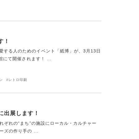
ます！
愛する人のためのイベント「紙博」が、3月13日
館にて開催されます！ ...
ン
#レトロ印刷
》に出展します！
それぞれの“まち”の施設にローカル・カルチャー
ズの作り手の ...