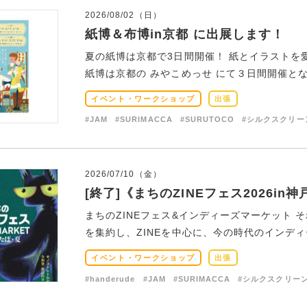
2026/08/02（日）
紙博＆布博in京都 に出展します！
夏の紙博は京都で3日間開催！ 紙とイラストを
紙博は京都の みやこめっせ にて３日間開催とな
イベント・ワークショップ
出張
#JAM
#SURIMACCA
#SURUTOCO
#シルクスクリー
2026/07/10（金）
[終了]《まちのZINEフェス2026​
まちのZINEフェス&インディーズマーケット 
を集約し、ZINEを中心に、今の時代のインディー
イベント・ワークショップ
出張
#handerude
#JAM
#SURIMACCA
#シルクスクリー