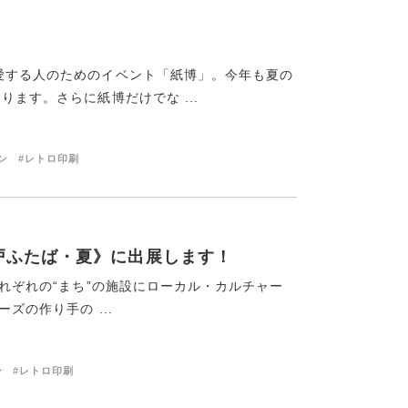
愛する人のためのイベント「紙博」。今年も夏の
ります。さらに紙博だけでな ...
ン
#レトロ印刷
in神戸ふたば・夏》に出展します！
それぞれの“まち”の施設にローカル・カルチャー
ズの作り手の ...
ン
#レトロ印刷