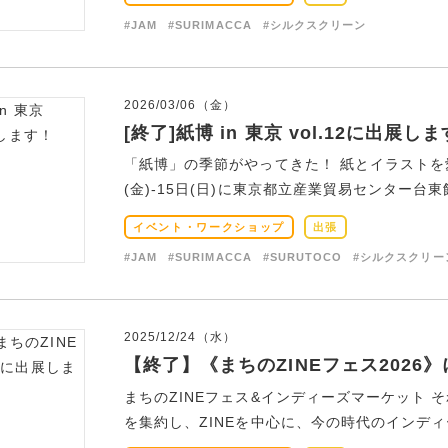
#JAM
#SURIMACCA
#シルクスクリーン
2026/03/06（金）
[終了]紙博 in 東京 vol.12に出展し
「紙博」の季節がやってきた！ 紙とイラストを
(金)-15日(日)に東京都立産業貿易センター台東
イベント・ワークショップ
出張
#JAM
#SURIMACCA
#SURUTOCO
#シルクスクリー
2025/12/24（水）
【終了】《まちのZINEフェス2026
まちのZINEフェス&インディーズマーケット 
を集約し、ZINEを中心に、今の時代のインディー