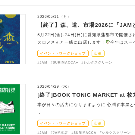
2026/05/11（月）
【終了】森、道、市場2026に「JA
5月22日(金)-24日(日)に愛知県蒲郡市で開催さ
スロメさんと一緒に出店します！
今年はスーベ
イベント・ワークショップ
出張
#JAM
#SURIMACCA+
#シルクスクリーン
2026/04/29（水）
[終了]BOOK TONIC MARKET a
本が日々の活力になりますように 心潤す本屋と
...
イベント・ワークショップ
出張
#JAM
#JAM本店
#SURIMACCA
#シルクスクリーン