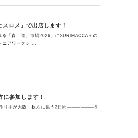
Mとスロメ」で出店します！
れる「森、道、市場2026」にSURIMACCA＋の
ニアワークシ ...
t 枚方に参加します！
作り手が大阪・枚方に集う2日間——————&