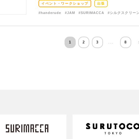
イベント・ワークショップ
出張
#handerude
#JAM
#SURIMACCA
#シルクスクリー
...
1
2
3
8